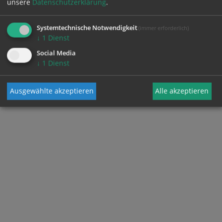
unsere
Datenschutzerklärung
.
Presseagentur Österreich
Systemtechnische Notwendigkeit
(immer erforderlich)
↓
1
Dienst
Social Media
↓
1
Dienst
Ausgewählte akzeptieren
Alle akzeptieren