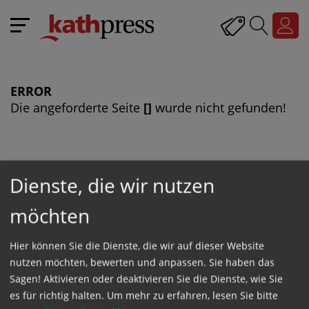
ERROR
Die angeforderte Seite
[]
wurde nicht gefunden!
Dienste, die wir nutzen
möchten
Katholische Presseagentur Kathpress
1010 Wien, Singerstraße 7/6/2
Hier können Sie die Dienste, die wir auf dieser Website
Tel: +43 / 1 / 512 52 83
nutzen möchten, bewerten und anpassen. Sie haben das
Sagen! Aktivieren oder deaktivieren Sie die Dienste, wie Sie
es für richtig halten.
Um mehr zu erfahren, lesen Sie bitte
© 1947-2026
KATHPRESS
- Katholische