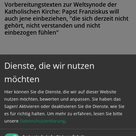
Vorbereitungstexten zur Weltsynode der
Katholischen Kirche: Papst Franziskus will
auch jene einbeziehen, "die sich derzeit nicht
gehört, nicht verstanden und nicht
einbezogen fühlen"
Dienste, die wir nutzen
Diese Meldung ist nicht frei verfügbar. Bitte
loggen Sie sich ein, oder bestellen Sie das
möchten
Produkt
Kathpress_online
.
Hier können Sie die Dienste, die wir auf dieser Website
nutzen möchten, bewerten und anpassen. Sie haben das
GESCHÜTZTER BEREICH
Sagen! Aktivieren oder deaktivieren Sie die Dienste, wie Sie
es für richtig halten.
Um mehr zu erfahren, lesen Sie bitte
Bitte melden Sie sich mit Ihrem Benutzernamen
unsere
Datenschutzerklärung
.
und Passwort an.