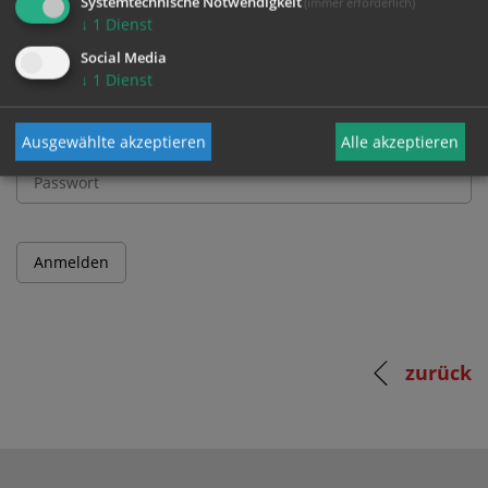
Systemtechnische Notwendigkeit
(immer erforderlich)
↓
1
Dienst
Benutzername
Social Media
↓
1
Dienst
Passwort
Ausgewählte akzeptieren
Alle akzeptieren
zurück