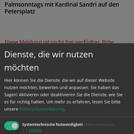
Palmsonntags mit Kardinal Sandri auf den
Petersplatz
Diese Meldung ist nicht frei verfügbar. Bitte
loggen Sie sich ein, oder bestellen Sie das
Dienste, die wir nutzen
Produkt
Kathpress_online
.
möchten
GESCHÜTZTER BEREICH
Hier können Sie die Dienste, die wir auf dieser Website
nutzen möchten, bewerten und anpassen. Sie haben das
Sagen! Aktivieren oder deaktivieren Sie die Dienste, wie Sie
Bitte melden Sie sich mit Ihrem Benutzernamen
es für richtig halten.
Um mehr zu erfahren, lesen Sie bitte
und Passwort an.
unsere
Datenschutzerklärung
.
Systemtechnische Notwendigkeit
(immer erforderlich)
Benutzername
↓
1
Dienst