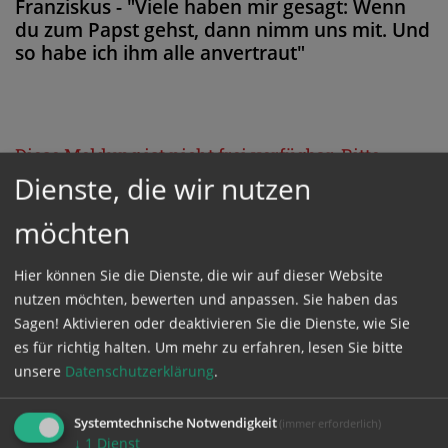
Franziskus - "Viele haben mir gesagt: Wenn
du zum Papst gehst, dann nimm uns mit. Und
so habe ich ihm alle anvertraut"
Diese Meldung ist nicht frei verfügbar. Bitte
Dienste, die wir nutzen
loggen Sie sich ein, oder bestellen Sie das
Produkt
Kathpress_online
.
möchten
Hier können Sie die Dienste, die wir auf dieser Website
GESCHÜTZTER BEREICH
nutzen möchten, bewerten und anpassen. Sie haben das
Sagen! Aktivieren oder deaktivieren Sie die Dienste, wie Sie
Bitte melden Sie sich mit Ihrem Benutzernamen
es für richtig halten.
Um mehr zu erfahren, lesen Sie bitte
unsere
Datenschutzerklärung
.
und Passwort an.
Systemtechnische Notwendigkeit
(immer erforderlich)
Benutzername
↓
1
Dienst