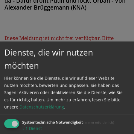
da - Dafür droht Putin und lockt Orban - Von
Alexander Brüggemann (KNA)
Diese Meldung ist nicht frei verfügbar. Bitte
loggen Sie sich ein, oder bestellen Sie das
Dienste, die wir nutzen
Produkt
Kathpress_online
.
möchten
GESCHÜTZTER BEREICH
Hier können Sie die Dienste, die wir auf dieser Website
nutzen möchten, bewerten und anpassen. Sie haben das
Sagen! Aktivieren oder deaktivieren Sie die Dienste, wie Sie
Bitte melden Sie sich mit Ihrem Benutzernamen
es für richtig halten.
Um mehr zu erfahren, lesen Sie bitte
und Passwort an.
unsere
Datenschutzerklärung
.
Benutzername
Systemtechnische Notwendigkeit
(immer erforderlich)
↓
1
Dienst