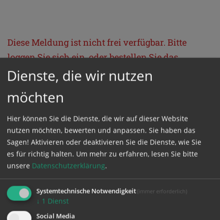
Diese Meldung ist nicht frei verfügbar. Bitte
loggen Sie sich ein, oder bestellen Sie das
Produkt
Kathpress_online
.
Dienste, die wir nutzen
möchten
GESCHÜTZTER BEREICH
Hier können Sie die Dienste, die wir auf dieser Website
nutzen möchten, bewerten und anpassen. Sie haben das
Bitte melden Sie sich mit Ihrem Benutzernamen
Sagen! Aktivieren oder deaktivieren Sie die Dienste, wie Sie
und Passwort an.
es für richtig halten.
Um mehr zu erfahren, lesen Sie bitte
unsere
Datenschutzerklärung
.
Benutzername
Systemtechnische Notwendigkeit
(immer erforderlich)
↓
1
Dienst
Social Media