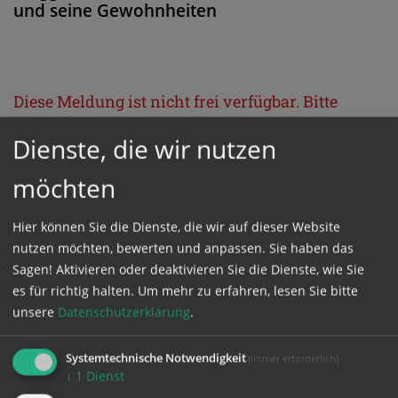
und seine Gewohnheiten
Diese Meldung ist nicht frei verfügbar. Bitte
loggen Sie sich ein, oder bestellen Sie das
Dienste, die wir nutzen
Produkt
Kathpress_online
.
möchten
GESCHÜTZTER BEREICH
Hier können Sie die Dienste, die wir auf dieser Website
nutzen möchten, bewerten und anpassen. Sie haben das
Bitte melden Sie sich mit Ihrem Benutzernamen
Sagen! Aktivieren oder deaktivieren Sie die Dienste, wie Sie
es für richtig halten.
Um mehr zu erfahren, lesen Sie bitte
und Passwort an.
unsere
Datenschutzerklärung
.
Benutzername
Systemtechnische Notwendigkeit
(immer erforderlich)
↓
1
Dienst