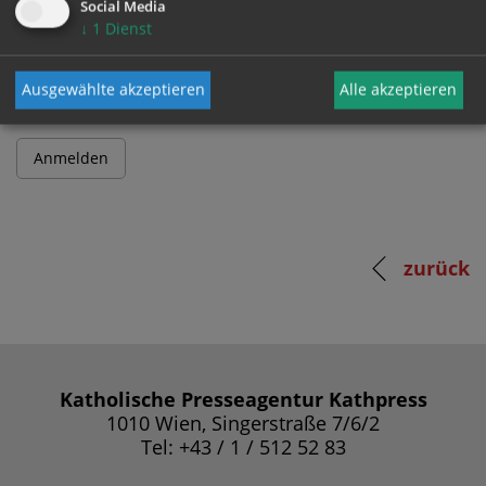
Social Media
↓
1
Dienst
Passwort
Ausgewählte akzeptieren
Alle akzeptieren
zurück
Katholische Presseagentur Kathpress
1010 Wien, Singerstraße 7/6/2
Tel: +43 / 1 / 512 52 83