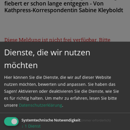
fiebert er schon lange entgegen - Von
Kathpress-Korrespondentin Sabine Kleyboldt
Diese Meldung ist nicht frei verfügbar. Bitte
loggen Sie sich ein, oder bestellen Sie das
Dienste, die wir nutzen
Produkt
Kathpress_online
.
möchten
GESCHÜTZTER BEREICH
Hier können Sie die Dienste, die wir auf dieser Website
nutzen möchten, bewerten und anpassen. Sie haben das
Sagen! Aktivieren oder deaktivieren Sie die Dienste, wie Sie
Bitte melden Sie sich mit Ihrem Benutzernamen
es für richtig halten.
Um mehr zu erfahren, lesen Sie bitte
und Passwort an.
unsere
Datenschutzerklärung
.
Systemtechnische Notwendigkeit
(immer erforderlich)
Benutzername
↓
1
Dienst