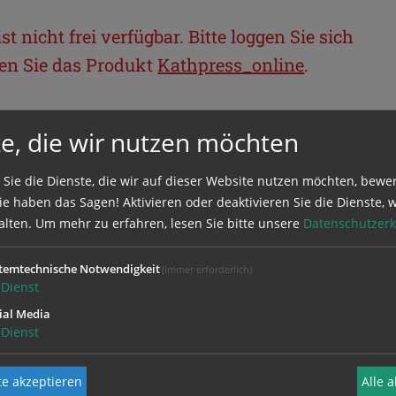
t nicht frei verfügbar. Bitte loggen Sie sich
llen Sie das Produkt
Kathpress_online
.
BEREICH
e, die wir nutzen möchten
ie sich mit Ihrem Benutzernamen und
 Sie die Dienste, die wir auf dieser Website nutzen möchten, bewe
e haben das Sagen! Aktivieren oder deaktivieren Sie die Dienste, w
alten.
Um mehr zu erfahren, lesen Sie bitte unsere
Datenschutzerk
temtechnische Notwendigkeit
(immer erforderlich)
Dienst
ial Media
Dienst
e akzeptieren
Alle 