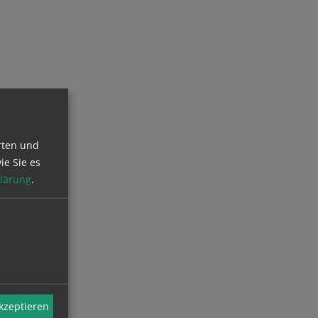
rten und
ie Sie es
lärung
.
akzeptieren