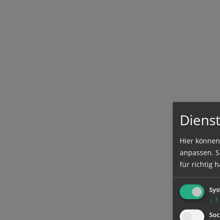
Dienst
Hier können
anpassen. Si
für richtig h
Sys
↓
1
Soc