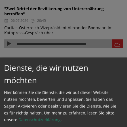
"Zwei Drittel der Bevölkerung von Unterernährung
betroffen"
06.07.2026
20:45
Caritas-Österreich-Vizepräsident Alexander Bodmann im
Kathpress-Gespräch über...
"Die Hilfe wirkt, die Hilfe kommt an"
Dienste, die wir nutzen
06.07.2026
20:44
Caritas-Österreich-Vizepräsident Alexander Bodmann im
möchten
Kathpress-Gespräch über...
Hier können Sie die Dienste, die wir auf dieser Website
nutzen möchten, bewerten und anpassen. Sie haben das
"Wasserwerk finanziert und nachhaltig aufgestellt"
Sagen! Aktivieren oder deaktivieren Sie die Dienste, wie Sie
06.07.2026
20:43
es für richtig halten.
Um mehr zu erfahren, lesen Sie bitte
Caritas-Österreich-Vizepräsident Alexander Bodmann im
unsere
Datenschutzerklärung
.
Kathpress-Gespräch über ein...