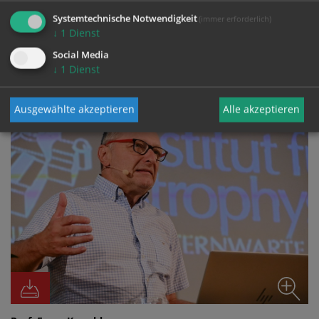
Systemtechnische Notwendigkeit
(immer erforderlich)
↓
1
Dienst
Social Media
FOTO
↓
1
Dienst
Ausgewählte akzeptieren
Alle akzeptieren