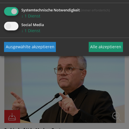
Systemtechnische Notwendigkeit
(immer erforderlich)
↓
1
Dienst
Social Media
FOTO
↓
1
Dienst
Ausgewählte akzeptieren
Alle akzeptieren