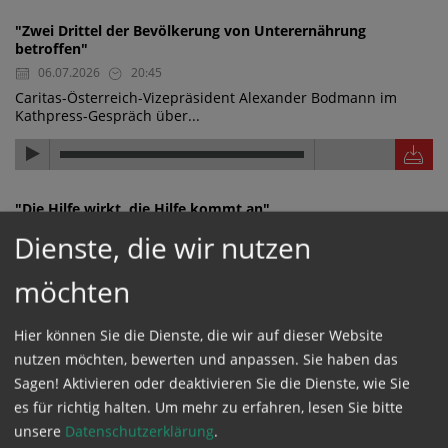
"Zwei Drittel der Bevölkerung von Unterernährung
betroffen"
06.07.2026
20:45
Caritas-Österreich-Vizepräsident Alexander Bodmann im
Kathpress-Gespräch über...
"Die Hilfe wirkt, die Hilfe kommt an"
06.07.2026
20:44
Dienste, die wir nutzen
Caritas-Österreich-Vizepräsident Alexander Bodmann im
Kathpress-Gespräch über...
möchten
Hier können Sie die Dienste, die wir auf dieser Website
nutzen möchten, bewerten und anpassen. Sie haben das
"Wasserwerk finanziert und nachhaltig aufgestellt"
Sagen! Aktivieren oder deaktivieren Sie die Dienste, wie Sie
06.07.2026
20:43
es für richtig halten.
Um mehr zu erfahren, lesen Sie bitte
Caritas-Österreich-Vizepräsident Alexander Bodmann im
unsere
Datenschutzerklärung
.
Kathpress-Gespräch über ein...