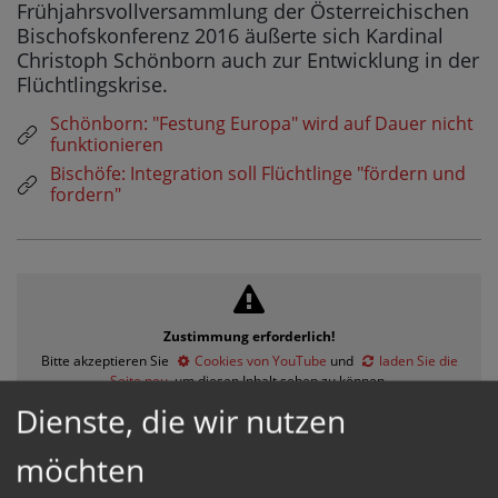
Frühjahrsvollversammlung der Österreichischen
Bischofskonferenz 2016 äußerte sich Kardinal
Christoph Schönborn auch zur Entwicklung in der
Flüchtlingskrise.
Schönborn: "Festung Europa" wird auf Dauer nicht
funktionieren
Bischöfe: Integration soll Flüchtlinge "fördern und
fordern"
Zustimmung erforderlich!
Bitte akzeptieren Sie
Cookies von YouTube
und
laden Sie die
Seite neu
, um diesen Inhalt sehen zu können.
Dienste, die wir nutzen
Kardinal Schönborn zur Missbrauch &
Prävention
möchten
11.03.2016
15:25