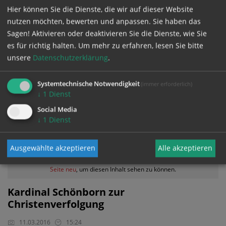
Hier können Sie die Dienste, die wir auf dieser Website
Im Rahmen der Pressekonferenz zur
nutzen möchten, bewerten und anpassen. Sie haben das
Frühjahrsvollversammlung der Österreichischen
Sagen! Aktivieren oder deaktivieren Sie die Dienste, wie Sie
Bischofskonferenz 2016 äußerte sich Kardinal
Christoph Schönborn auch zur Arbeit der
es für richtig halten.
Um mehr zu erfahren, lesen Sie bitte
Unabhängigen Opferschutzanwaltschaft.
unsere
Datenschutzerklärung
.
Bischöfe für breite gesellschaftliche Allianz gegen
Missbrauch
Systemtechnische Notwendigkeit
(immer erforderlich)
↓
1
Dienst
Social Media
↓
1
Dienst
Ausgewählte akzeptieren
Alle akzeptieren
Zustimmung erforderlich!
Bitte akzeptieren Sie
Cookies von YouTube
und
laden Sie die
Seite neu
, um diesen Inhalt sehen zu können.
Kardinal Schönborn zur
Christenverfolgung
11.03.2016
15:24