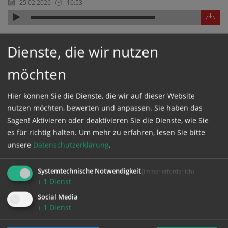
25.02.2026
16:53
Familienbischof Hermann Glettler bei IEF-
Dienste, die wir nutzen
Podiumsgespräch über Demografie und Familie
zu den Aufgaben der Kirche
möchten
Hier können Sie die Dienste, die wir auf dieser Website
"Was brauchen Menschen, um wieder
nutzen möchten, bewerten und anpassen. Sie haben das
mehr zu investieren?"
Sagen! Aktivieren oder deaktivieren Sie die Dienste, wie Sie
es für richtig halten.
Um mehr zu erfahren, lesen Sie bitte
25.02.2026
16:51
unsere
Datenschutzerklärung
.
Familienbischof Hermann Glettler bei IEF-
Systemtechnische Notwendigkeit
(immer erforderlich)
Podiumsgespräch über Demografie und Familie
↓
1
Dienst
Social Media
↓
1
Dienst
"Die Kirche sollte überlegen, ob sie sich