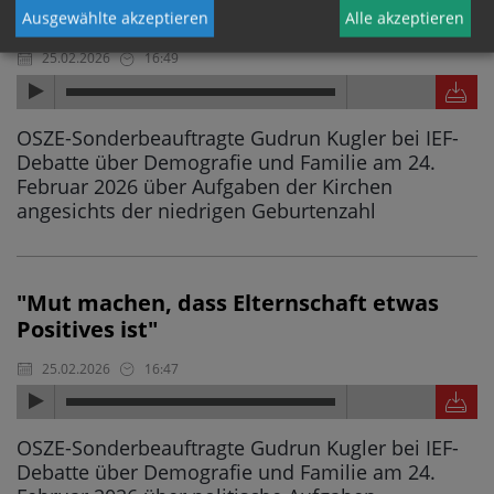
noch stärker zu Kindern bekennen kann"
Ausgewählte akzeptieren
Alle akzeptieren
25.02.2026
16:49
OSZE-Sonderbeauftragte Gudrun Kugler bei IEF-
Debatte über Demografie und Familie am 24.
Februar 2026 über Aufgaben der Kirchen
angesichts der niedrigen Geburtenzahl
"Mut machen, dass Elternschaft etwas
Positives ist"
25.02.2026
16:47
OSZE-Sonderbeauftragte Gudrun Kugler bei IEF-
Debatte über Demografie und Familie am 24.