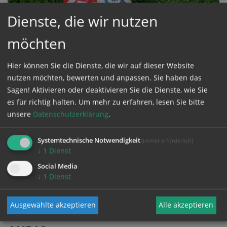
Dienste, die wir nutzen
möchten
Hier können Sie die Dienste, die wir auf dieser Website
FUSSBALL-WM
nutzen möchten, bewerten und anpassen. Sie haben das
WM 2026: Kirche und Fußball im Fokus
Sagen! Aktivieren oder deaktivieren Sie die Dienste, wie Sie
es für richtig halten.
Um mehr zu erfahren, lesen Sie bitte
20.07.2026
12:25
unsere
Datenschutzerklärung
.
Themenschwerpunkt zum Sportereignis des
Jahres aus kirchlicher Sicht
Systemtechnische Notwendigkeit
(immer erforderlich)
↓
1
Dienst
Social Media
↓
1
Dienst
Ausgewählte akzeptieren
Alle akzeptieren