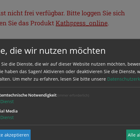
t nicht frei verfügbar. Bitte loggen Sie sich
llen Sie das Produkt
Kathpress_online
.
BEREICH
e, die wir nutzen möchten
ie sich mit Ihrem Benutzernamen und
 Sie die Dienste, die wir auf dieser Website nutzen möchten, bewe
e haben das Sagen! Aktivieren oder deaktivieren Sie die Dienste, w
alten.
Um mehr zu erfahren, lesen Sie bitte unsere
Datenschutzerk
temtechnische Notwendigkeit
(immer erforderlich)
Dienst
ial Media
Dienst
e akzeptieren
Alle 