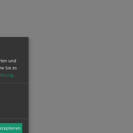
rten und
ie Sie es
lärung
.
akzeptieren