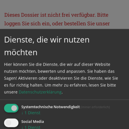
Dieses Dossier ist nicht frei verfügbar. Bitte
loggen Sie sich ein, oder bestellen Sie unser
Dossier Produkt.
Dienste, die wir nutzen
möchten
GESCHÜTZTER BEREICH
Hier können Sie die Dienste, die wir auf dieser Website
Bitte melden Sie sich mit Ihrem Benutzernamen
nutzen möchten, bewerten und anpassen. Sie haben das
und Passwort an.
Sagen! Aktivieren oder deaktivieren Sie die Dienste, wie Sie
es für richtig halten.
Um mehr zu erfahren, lesen Sie bitte
unsere
Datenschutzerklärung
.
Benutzername
Systemtechnische Notwendigkeit
(immer erforderlich)
↓
1
Dienst
Passwort
Social Media
↓
1
Dienst