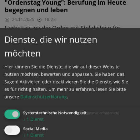
"Ordenstag Young": Berufung im Heute
begegnen und leben
24.11.2025
18:23
Herbsttagung der Orden mit Stelldichein für
heimischen Ordensnachwuchs gestartet
Dienste, die wir nutzen
möchten
Erstmals Frau an Spitze Österreichs
Orden: Sr. Madl neue Vorsitzende
Hier können Sie die Dienste, die wir auf dieser Website
nutzen möchten, bewerten und anpassen. Sie haben das
24.11.2025
17:59
ORDENSKONFERENZ
Sagen! Aktivieren oder deaktivieren Sie die Dienste, wie Sie
"Schönes Zeichen für sehr gute
es für richtig halten.
Um mehr zu erfahren, lesen Sie bitte
Zusammenarbeit": Dominikanerin von
Österreichs Ordensleitern als Nachfolgerin des
unsere
Datenschutzerklärung
.
emeritierten Erzabts Birnbacher gewählt -
Klosterneuburger Propst Höslinger wird
Systemtechnische Notwendigkeit
(immer erforderlich)
Stellvertreter
↓
1
Dienst
Social Media
↓
1
Dienst