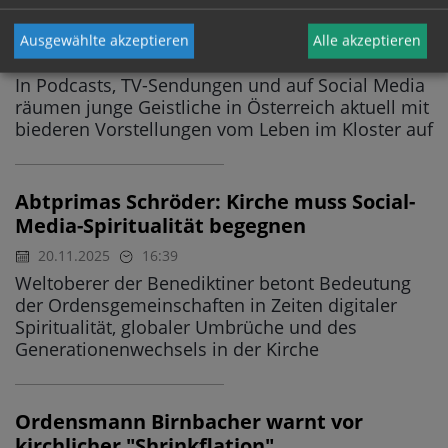
Klosterliebe 3.0: Junge Ordensleute teilen
Begeisterung für Berufung
Ausgewählte akzeptieren
Alle akzeptieren
21.11.2025
13:59
"ORDENSTAG YOUNG"
In Podcasts, TV-Sendungen und auf Social Media
räumen junge Geistliche in Österreich aktuell mit
biederen Vorstellungen vom Leben im Kloster auf
Abtprimas Schröder: Kirche muss Social-
Media-Spiritualität begegnen
20.11.2025
16:39
Weltoberer der Benediktiner betont Bedeutung
der Ordensgemeinschaften in Zeiten digitaler
Spiritualität, globaler Umbrüche und des
Generationenwechsels in der Kirche
Ordensmann Birnbacher warnt vor
kirchlicher "Shrinkflation"