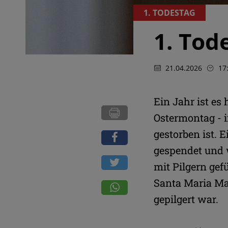
1. TODESTAG
1. Tod
21.04.2026
17
Ein Jahr ist es
Ostermontag - 
gestorben ist. 
gespendet und 
mit Pilgern gef
Santa Maria Mag
gepilgert war.