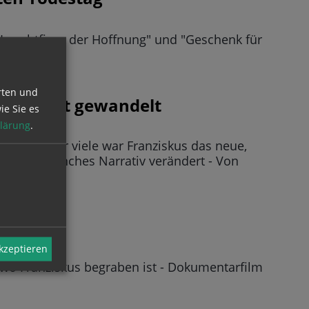
e Leuchtfigur der Hoffnung" und "Geschenk für
rten und
kus leicht gewandelt
ie Sie es
lärung
.
 starb - Für viele war Franziskus das neue,
hat sich manches Narrativ verändert - Von
 Rom
akzeptieren
 wo Franziskus begraben ist - Dokumentarfilm