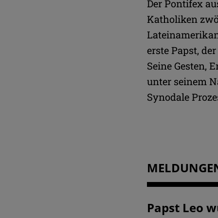
Der Pontifex au
Katholiken zwölf
Lateinamerikan
erste Papst, de
Seine Gesten, E
unter seinem Na
Synodale Proze
MELDUNGE
Papst Leo w