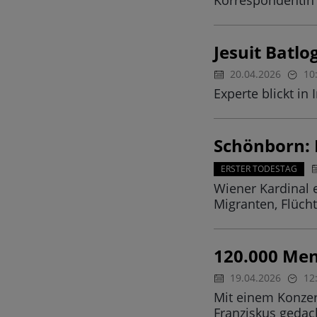
Korrespondentin 
Jesuit Batl
20.04.2026
10
Experte blickt i
Schönborn: P
ERSTER TODESTAG
Wiener Kardinal 
Migranten, Flüch
120.000 Men
19.04.2026
12
Mit einem Konzer
Franziskus gedac