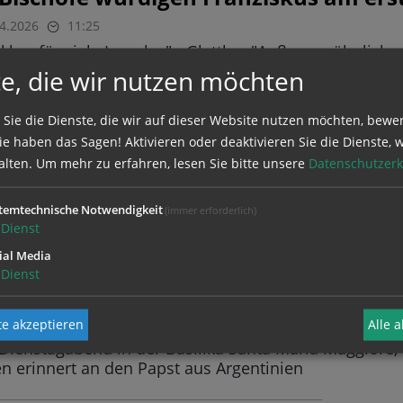
04.2026
11:25
kbar für viele Impulse" - Glettler: "Außergewöhnlich
 - Elbs: Nähe und Stil bleiben Vorbild
e, die wir nutzen möchten
 Sie die Dienste, die wir auf dieser Website nutzen möchten, bewe
h seinem Tod: Blick auf Papst Franzis
e haben das Sagen! Aktivieren oder deaktivieren Sie die Dienste, w
alten.
Um mehr zu erfahren, lesen Sie bitte unsere
Datenschutzerk
:30
er, als vor einem Jahr der erste Papst aus Südamerika
icht der Kirche: offen, bescheiden, flexibel - Heute 
temtechnische Notwendigkeit
(immer erforderlich)
orrespondentin Sabine Kleyboldt
Dienst
ial Media
Dienst
um Gedenken an Papst Franziskus in
:30
e akzeptieren
Alle 
Dienstagabend in der Basilika Santa Maria Maggiore,
n erinnert an den Papst aus Argentinien