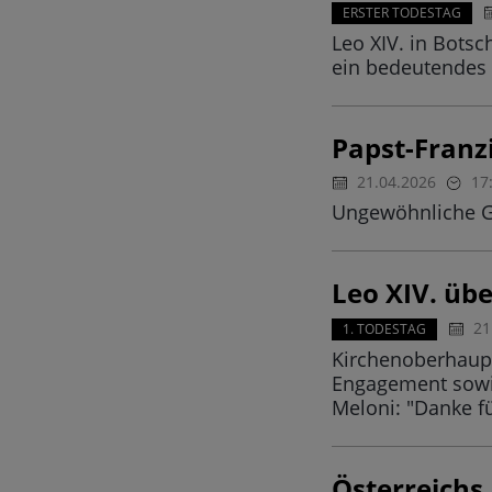
ERSTER TODESTAG
Leo XIV. in Botsc
ein bedeutendes 
Papst-Franz
21.04.2026
17
Ungewöhnliche G
Leo XIV. übe
21
1. TODESTAG
Kirchenoberhaupt
Engagement sowie
Meloni: "Danke fü
Österreichs