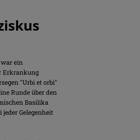
ziskus
s war ein
er Erkrankung
segen "Urbi et orbi"
eine Runde über den
römischen Basilika
i jeder Gelegenheit