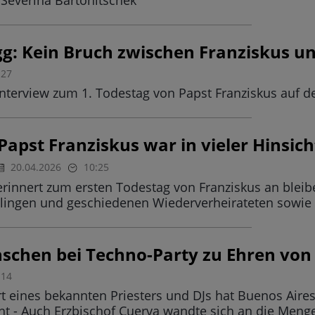
Severina Bartonitschek
ogg: Kein Bruch zwischen Franziskus u
:27
n Interview zum 1. Todestag von Papst Franziskus auf 
apst Franziskus war in vieler Hinsic
20.04.2026
10:25
erinnert zum ersten Todestag von Franziskus an ble
tlingen und geschiedenen Wiederverheirateten sowie h
schen bei Techno-Party zu Ehren von
:14
t eines bekannten Priesters und DJs hat Buenos Aire
ht - Auch Erzbischof Cuerva wandte sich an die Meng