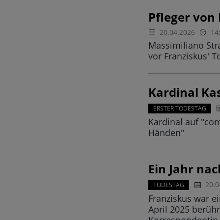
Pfleger von
20.04.2026
14
Massimiliano Str
vor Franziskus' 
Kardinal Ka
ERSTER TODESTAG
Kardinal auf "com
Händen"
Ein Jahr na
20.0
TODESTAG
Franziskus war e
April 2025 berüh