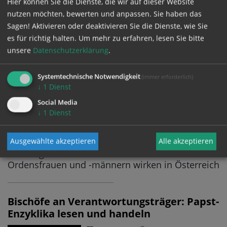
Hier können Sie die Dienste, die wir auf dieser Website
10.06.2026
11:18
nutzen möchten, bewerten und anpassen. Sie haben das
Presseerklärungen der Österreichischen
Sagen! Aktivieren oder deaktivieren Sie die Dienste, wie Sie
Bischofskonferenz im Wortlaut
es für richtig halten.
Um mehr zu erfahren, lesen Sie bitte
unsere
Datenschutzerklärung
.
Bischöfe und Orden betonen
gemeinsamen Dienst an den Menschen
Systemtechnische Notwendigkeit
(immer erforderlich)
↓
1
Dienst
10.06.2026
11:15
BISCHOFSKONFERENZ
Social Media
Erklärung zum Abschluss der Sommer-
↓
1
Dienst
Vollversammlung der Bischofskonferenz in
Mariazell - Diözesen und Orden wollen Austausch
und Zusammenarbeit intensivieren - 192
Ausgewählte akzeptieren
Alle akzeptieren
Ordensgemeinschaften mit rund 3.670
Ordensfrauen und -männern wirken in Österreich
Bischöfe an Verantwortungsträger: Papst-
Enzyklika lesen und handeln