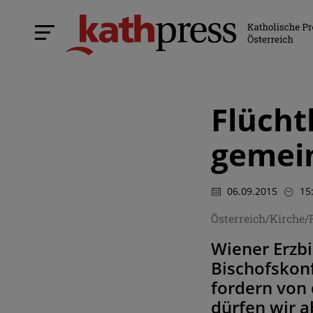
Flücht
gemein
06.09.2015
15
Österreich/Kirche
Wiener Erzb
Bischofskonf
fordern von 
dürfen wir 