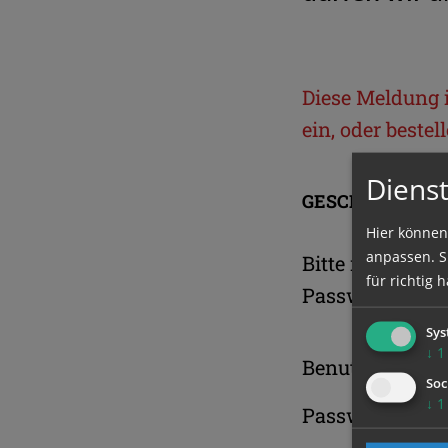
Diese Meldung is
ein, oder beste
Dienst
GESCHÜTZTER 
Hier können
anpassen. Si
Bitte melden S
für richtig h
Passwort an.
Sys
↓
1
Benutzername
Soc
↓
1
Passwort