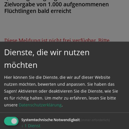
Zielvorgabe von 1.000 aufgenommenen
Flüchtlingen bald erreicht
Diese Meldung ist nicht frei verfügbar. Bitte
loggen Sie sich ein, oder bestellen Sie das
Dienste, die wir nutzen
Produkt
Kathpress_online
.
möchten
GESCHÜTZTER BEREICH
Hier können Sie die Dienste, die wir auf dieser Website
nutzen möchten, bewerten und anpassen. Sie haben das
Sagen! Aktivieren oder deaktivieren Sie die Dienste, wie Sie
Bitte melden Sie sich mit Ihrem Benutzernamen
es für richtig halten.
Um mehr zu erfahren, lesen Sie bitte
und Passwort an.
unsere
Datenschutzerklärung
.
Systemtechnische Notwendigkeit
(immer erforderlich)
Benutzername
↓
1
Dienst