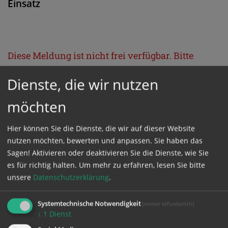
Einsatz
Diese Meldung ist nicht frei verfügbar. Bitte
loggen Sie sich ein, oder bestellen Sie das
Dienste, die wir nutzen
Produkt
Kathpress_online
.
möchten
GESCHÜTZTER BEREICH
Hier können Sie die Dienste, die wir auf dieser Website
nutzen möchten, bewerten und anpassen. Sie haben das
Bitte melden Sie sich mit Ihrem Benutzernamen
Sagen! Aktivieren oder deaktivieren Sie die Dienste, wie Sie
es für richtig halten.
Um mehr zu erfahren, lesen Sie bitte
und Passwort an.
unsere
Datenschutzerklärung
.
Benutzername
Systemtechnische Notwendigkeit
(immer erforderlich)
↓
1
Dienst