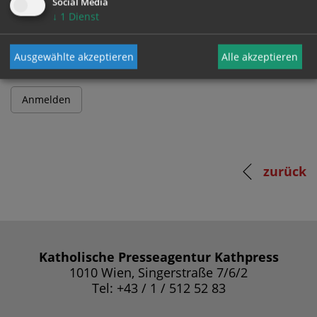
Social Media
↓
1
Dienst
Passwort
Ausgewählte akzeptieren
Alle akzeptieren
zurück
Katholische Presseagentur Kathpress
1010 Wien, Singerstraße 7/6/2
Tel: +43 / 1 / 512 52 83