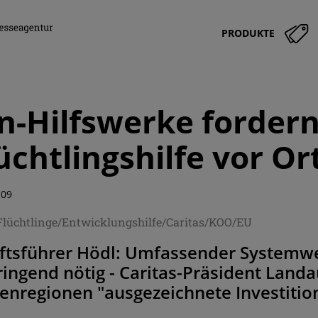
PRODUKTE
n-Hilfswerke forder
üchtlingshilfe vor Or
:09
Flüchtlinge/Entwicklungshilfe/Caritas/KOO/EU
tsführer Hödl: Umfassender Systemwe
ringend nötig - Caritas-Präsident Land
isenregionen "ausgezeichnete Investitio