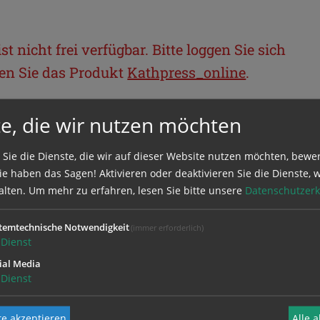
t nicht frei verfügbar. Bitte loggen Sie sich
llen Sie das Produkt
Kathpress_online
.
e, die wir nutzen möchten
BEREICH
 Sie die Dienste, die wir auf dieser Website nutzen möchten, bewe
ie sich mit Ihrem Benutzernamen und
e haben das Sagen! Aktivieren oder deaktivieren Sie die Dienste, w
alten.
Um mehr zu erfahren, lesen Sie bitte unsere
Datenschutzerk
temtechnische Notwendigkeit
(immer erforderlich)
Dienst
ial Media
Dienst
e akzeptieren
Alle 