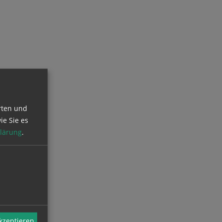
rten und
ie Sie es
lärung
.
akzeptieren