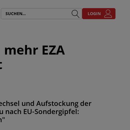
LOGIN
n mehr EZA
t
chsel und Aufstockung der
au nach EU-Sondergipfel:
n"