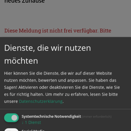
neues Zuhause
Diese Meldung ist nicht frei verfügbar. Bitte
loggen Sie sich ein, oder bestellen Sie das
Dienste, die wir nutzen
Produkt
Kathpress_online
.
möchten
GESCHÜTZTER BEREICH
Hier können Sie die Dienste, die wir auf dieser Website
nutzen möchten, bewerten und anpassen. Sie haben das
Bitte melden Sie sich mit Ihrem Benutzernamen
Sagen! Aktivieren oder deaktivieren Sie die Dienste, wie Sie
und Passwort an.
es für richtig halten.
Um mehr zu erfahren, lesen Sie bitte
unsere
Datenschutzerklärung
.
Benutzername
Systemtechnische Notwendigkeit
(immer erforderlich)
↓
1
Dienst