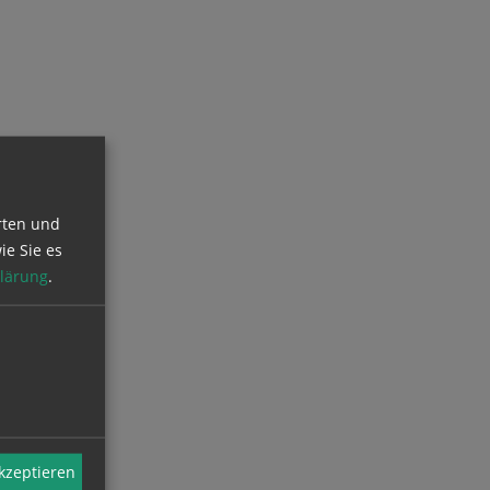
rten und
ie Sie es
lärung
.
akzeptieren