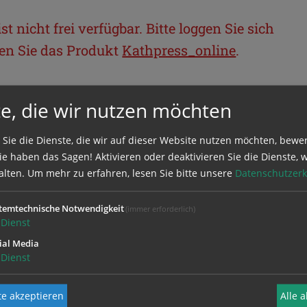
t nicht frei verfügbar. Bitte loggen Sie sich
llen Sie das Produkt
Kathpress_online
.
BEREICH
e, die wir nutzen möchten
ie sich mit Ihrem Benutzernamen und
 Sie die Dienste, die wir auf dieser Website nutzen möchten, bewe
e haben das Sagen! Aktivieren oder deaktivieren Sie die Dienste, w
alten.
Um mehr zu erfahren, lesen Sie bitte unsere
Datenschutzerk
temtechnische Notwendigkeit
(immer erforderlich)
Dienst
ial Media
Dienst
e akzeptieren
Alle 