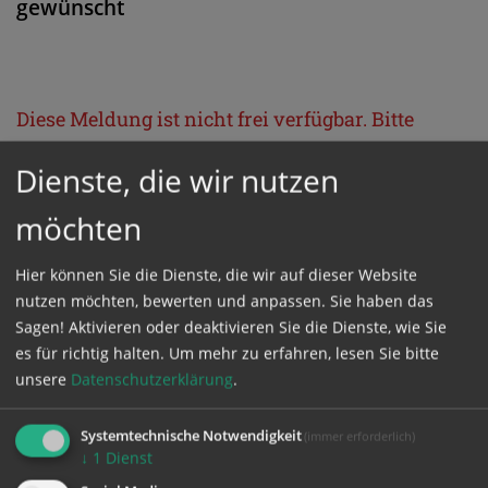
gewünscht
Diese Meldung ist nicht frei verfügbar. Bitte
loggen Sie sich ein, oder bestellen Sie das
Dienste, die wir nutzen
Produkt
Kathpress_online
.
möchten
GESCHÜTZTER BEREICH
Hier können Sie die Dienste, die wir auf dieser Website
nutzen möchten, bewerten und anpassen. Sie haben das
Bitte melden Sie sich mit Ihrem Benutzernamen
Sagen! Aktivieren oder deaktivieren Sie die Dienste, wie Sie
es für richtig halten.
Um mehr zu erfahren, lesen Sie bitte
und Passwort an.
unsere
Datenschutzerklärung
.
Benutzername
Systemtechnische Notwendigkeit
(immer erforderlich)
↓
1
Dienst