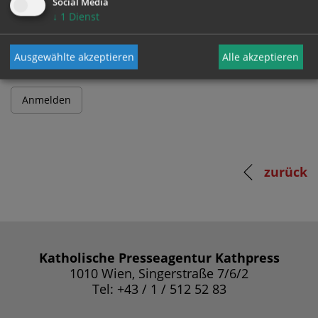
Social Media
↓
1
Dienst
Passwort
Ausgewählte akzeptieren
Alle akzeptieren
zurück
Katholische Presseagentur Kathpress
1010 Wien, Singerstraße 7/6/2
Tel: +43 / 1 / 512 52 83