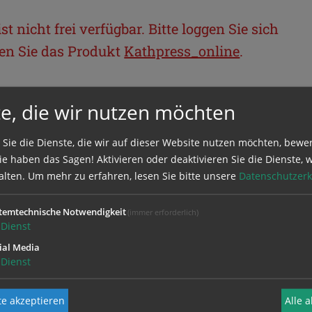
t nicht frei verfügbar. Bitte loggen Sie sich
llen Sie das Produkt
Kathpress_online
.
BEREICH
e, die wir nutzen möchten
ie sich mit Ihrem Benutzernamen und
 Sie die Dienste, die wir auf dieser Website nutzen möchten, bewe
e haben das Sagen! Aktivieren oder deaktivieren Sie die Dienste, w
alten.
Um mehr zu erfahren, lesen Sie bitte unsere
Datenschutzerk
temtechnische Notwendigkeit
(immer erforderlich)
Dienst
ial Media
Dienst
e akzeptieren
Alle 