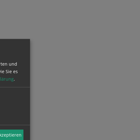
rten und
ie Sie es
lärung
.
akzeptieren