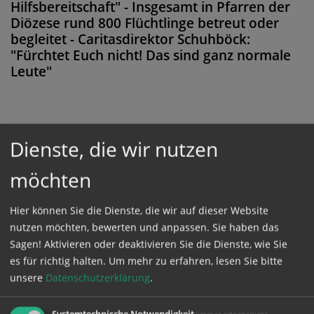
Hilfsbereitschaft" - Insgesamt in Pfarren der
Diözese rund 800 Flüchtlinge betreut oder
begleitet - Caritasdirektor Schuhböck:
"Fürchtet Euch nicht! Das sind ganz normale
Leute"
Diese Meldung ist nicht frei verfügbar. Bitte
Dienste, die wir nutzen
loggen Sie sich ein, oder bestellen Sie das
möchten
Produkt
Kathpress_online
.
Hier können Sie die Dienste, die wir auf dieser Website
nutzen möchten, bewerten und anpassen. Sie haben das
GESCHÜTZTER BEREICH
Sagen! Aktivieren oder deaktivieren Sie die Dienste, wie Sie
es für richtig halten.
Um mehr zu erfahren, lesen Sie bitte
Bitte melden Sie sich mit Ihrem Benutzernamen
unsere
Datenschutzerklärung
.
und Passwort an.
Systemtechnische Notwendigkeit
(immer erforderlich)