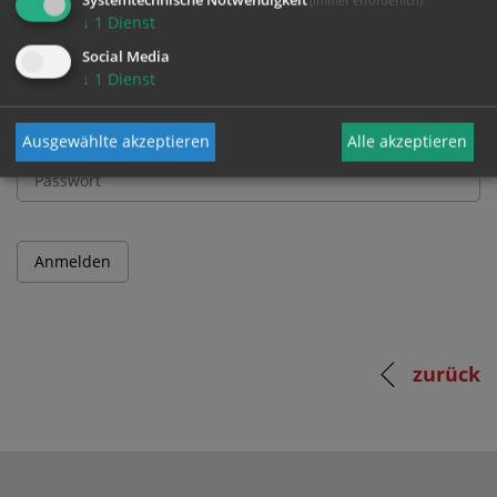
↓
1
Dienst
Benutzername
Social Media
↓
1
Dienst
Passwort
Ausgewählte akzeptieren
Alle akzeptieren
zurück