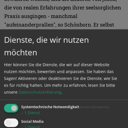
die von realen Erfahrungen ihrer seelsorglichen
Praxis ausgingen - manchmal
"aufeinanderprallen", so Schönborn. Er selbst
hoffe, dass bis zum Ende der Versammlung ein
Dienste, die wir nutzen
gemeinsamer Weg gefunden werde.
möchten
Zuversicht für eine gemeinsame "theologisch
Hier können Sie die Dienste, die wir auf dieser Website
und pastoral verantwortbaren Lösung" für
nutzen möchten, bewerten und anpassen. Sie haben das
wiederverheiratete Geschiedene hat Bischof
Sagen! Aktivieren oder deaktivieren Sie die Dienste, wie Sie
Benno Elbs, signalisiert. Er persönlich hoffe auf
es für richtig halten.
Um mehr zu erfahren, lesen Sie bitte
unsere
Datenschutzerklärung
.
eine Einzelfall-Regelung, bei der man die
jeweilige Situation des Paares bzw. der Familie
Systemtechnische Notwendigkeit
(immer erforderlich)
genau ansehe und konkrete Wege der
↓
1
Dienst
Versöhnung anstrebe, so der zweite an der
Social Media
Synode teilnehmende katholische Bischof aus
↓
1
Dienst