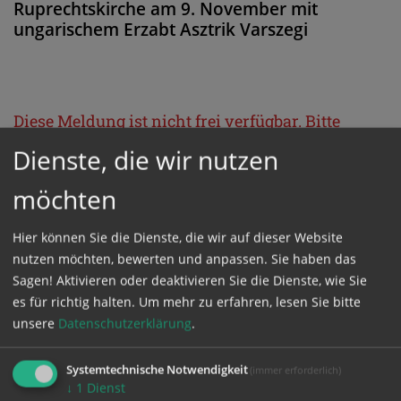
Ruprechtskirche am 9. November mit
ungarischem Erzabt Asztrik Varszegi
Diese Meldung ist nicht frei verfügbar. Bitte
loggen Sie sich ein, oder bestellen Sie das
Dienste, die wir nutzen
Produkt
Kathpress_online
.
möchten
GESCHÜTZTER BEREICH
Hier können Sie die Dienste, die wir auf dieser Website
nutzen möchten, bewerten und anpassen. Sie haben das
Sagen! Aktivieren oder deaktivieren Sie die Dienste, wie Sie
Bitte melden Sie sich mit Ihrem Benutzernamen
es für richtig halten.
Um mehr zu erfahren, lesen Sie bitte
und Passwort an.
unsere
Datenschutzerklärung
.
Systemtechnische Notwendigkeit
(immer erforderlich)
Benutzername
↓
1
Dienst