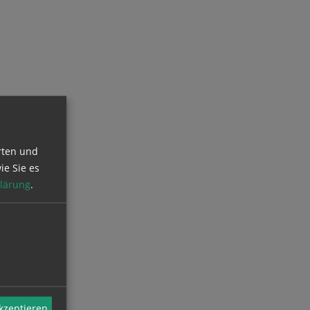
rten und
ie Sie es
lärung
.
akzeptieren