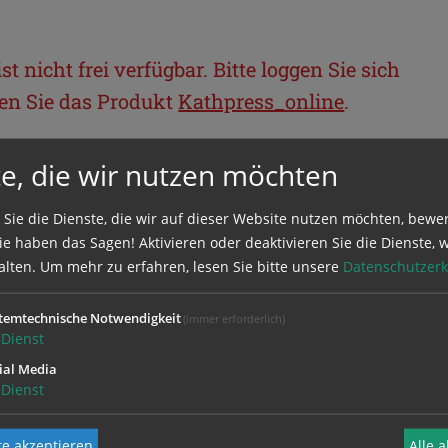
t nicht frei verfügbar. Bitte loggen Sie sich
llen Sie das Produkt
Kathpress_online
.
e, die wir nutzen möchten
BEREICH
 Sie die Dienste, die wir auf dieser Website nutzen möchten, bewe
ie sich mit Ihrem Benutzernamen und
e haben das Sagen! Aktivieren oder deaktivieren Sie die Dienste, w
alten.
Um mehr zu erfahren, lesen Sie bitte unsere
Datenschutzerk
temtechnische Notwendigkeit
(immer erforderlich)
Dienst
ial Media
Dienst
e akzeptieren
Alle 