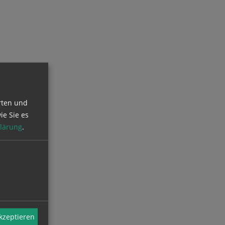
rten und
ie Sie es
lärung
.
akzeptieren