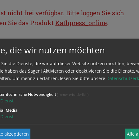
t nicht frei verfügbar. Bitte loggen Sie sich
llen Sie das Produkt
Kathpress_online
.
BEREICH
e, die wir nutzen möchten
ie sich mit Ihrem Benutzernamen und
 Sie die Dienste, die wir auf dieser Website nutzen möchten, bewe
e haben das Sagen! Aktivieren oder deaktivieren Sie die Dienste, w
alten.
Um mehr zu erfahren, lesen Sie bitte unsere
Datenschutzerk
temtechnische Notwendigkeit
(immer erforderlich)
Dienst
ial Media
Dienst
e akzeptieren
Alle 