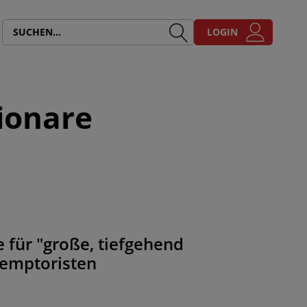
LOGIN
ionare
 für "große, tiefgehend
demptoristen