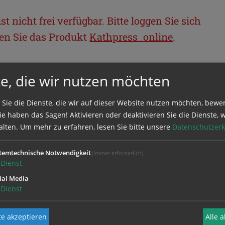
t nicht frei verfügbar. Bitte loggen Sie sich
llen Sie das Produkt
Kathpress_online
.
BEREICH
e, die wir nutzen möchten
ie sich mit Ihrem Benutzernamen und
 Sie die Dienste, die wir auf dieser Website nutzen möchten, bewe
e haben das Sagen! Aktivieren oder deaktivieren Sie die Dienste, w
alten.
Um mehr zu erfahren, lesen Sie bitte unsere
Datenschutzerk
temtechnische Notwendigkeit
(immer erforderlich)
Dienst
ial Media
Dienst
e akzeptieren
Alle 