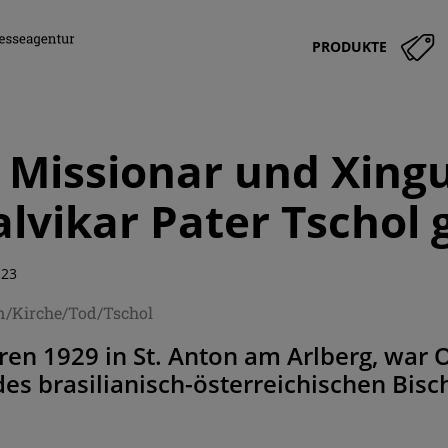
PRODUKTE
r Missionar und Xing
lvikar Pater Tschol 
:23
en/Kirche/Tod/Tschol
ren 1929 in St. Anton am Arlberg, war
des brasilianisch-österreichischen Bisc