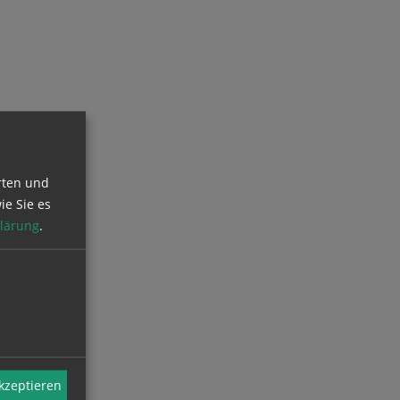
rten und
ie Sie es
lärung
.
akzeptieren