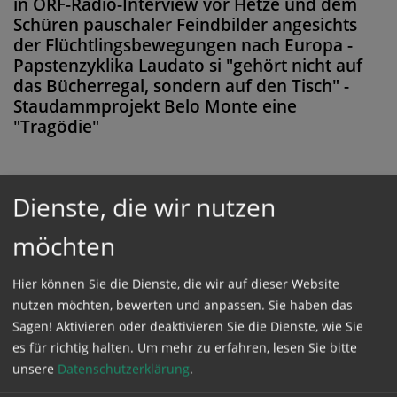
in ORF-Radio-Interview vor Hetze und dem
Schüren pauschaler Feindbilder angesichts
der Flüchtlingsbewegungen nach Europa -
Papstenzyklika Laudato si "gehört nicht auf
das Bücherregal, sondern auf den Tisch" -
Staudammprojekt Belo Monte eine
"Tragödie"
Dienste, die wir nutzen
Diese Meldung ist nicht frei verfügbar. Bitte
möchten
loggen Sie sich ein, oder bestellen Sie das
Produkt
Kathpress_online
.
Hier können Sie die Dienste, die wir auf dieser Website
nutzen möchten, bewerten und anpassen. Sie haben das
Sagen! Aktivieren oder deaktivieren Sie die Dienste, wie Sie
GESCHÜTZTER BEREICH
es für richtig halten.
Um mehr zu erfahren, lesen Sie bitte
unsere
Datenschutzerklärung
.
Bitte melden Sie sich mit Ihrem Benutzernamen