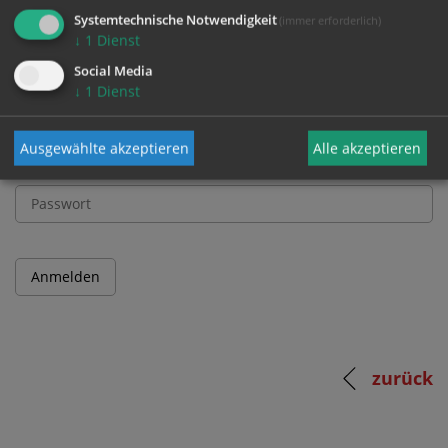
und Passwort an.
Systemtechnische Notwendigkeit
(immer erforderlich)
↓
1
Dienst
Social Media
Benutzername
↓
1
Dienst
Ausgewählte akzeptieren
Alle akzeptieren
Passwort
zurück