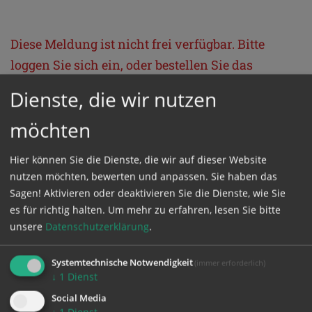
Diese Meldung ist nicht frei verfügbar. Bitte
loggen Sie sich ein, oder bestellen Sie das
Produkt
Kathpress_online
.
Dienste, die wir nutzen
möchten
GESCHÜTZTER BEREICH
Hier können Sie die Dienste, die wir auf dieser Website
Bitte melden Sie sich mit Ihrem Benutzernamen
nutzen möchten, bewerten und anpassen. Sie haben das
Sagen! Aktivieren oder deaktivieren Sie die Dienste, wie Sie
und Passwort an.
es für richtig halten.
Um mehr zu erfahren, lesen Sie bitte
unsere
Datenschutzerklärung
.
Benutzername
Systemtechnische Notwendigkeit
(immer erforderlich)
↓
1
Dienst
Passwort
Social Media