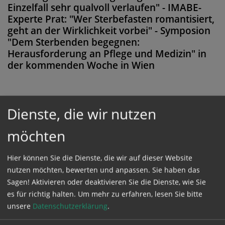
Einzelfall sehr qualvoll verlaufen" - IMABE-
Experte Prat: "Wer Sterbefasten romantisiert,
geht an der Wirklichkeit vorbei" - Symposion
"Dem Sterbenden begegnen:
Herausforderung an Pflege und Medizin" in
der kommenden Woche in Wien
Dienste, die wir nutzen
Diese Meldung ist nicht frei verfügbar. Bitte
loggen Sie sich ein, oder bestellen Sie das
möchten
Produkt
Kathpress_online
.
Hier können Sie die Dienste, die wir auf dieser Website
nutzen möchten, bewerten und anpassen. Sie haben das
GESCHÜTZTER BEREICH
Sagen! Aktivieren oder deaktivieren Sie die Dienste, wie Sie
es für richtig halten.
Um mehr zu erfahren, lesen Sie bitte
unsere
Datenschutzerklärung
.
Bitte melden Sie sich mit Ihrem Benutzernamen