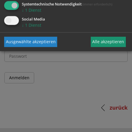
und Passwort an.
Systemtechnische Notwendigkeit
(immer erforderlich)
↓
1
Dienst
Social Media
Benutzername
↓
1
Dienst
Ausgewählte akzeptieren
Alle akzeptieren
Passwort
zurück