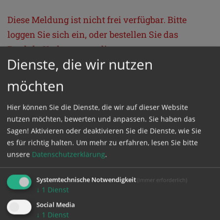
Diese Meldung ist nicht frei verfügbar. Bitte
loggen Sie sich ein, oder bestellen Sie das
Produkt
Kathpress_online
.
Dienste, die wir nutzen
möchten
GESCHÜTZTER BEREICH
Hier können Sie die Dienste, die wir auf dieser Website
Bitte melden Sie sich mit Ihrem Benutzernamen
nutzen möchten, bewerten und anpassen. Sie haben das
und Passwort an.
Sagen! Aktivieren oder deaktivieren Sie die Dienste, wie Sie
es für richtig halten.
Um mehr zu erfahren, lesen Sie bitte
unsere
Datenschutzerklärung
.
Benutzername
Systemtechnische Notwendigkeit
(immer erforderlich)
↓
1
Dienst
Passwort
Social Media
↓
1
Dienst