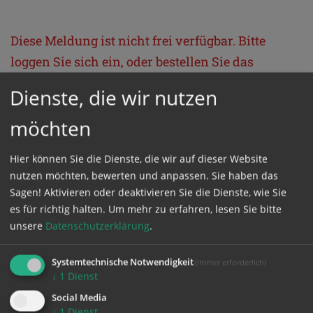
Diese Meldung ist nicht frei verfügbar. Bitte
loggen Sie sich ein, oder bestellen Sie das
Produkt
Kathpress_online
.
Dienste, die wir nutzen
möchten
GESCHÜTZTER BEREICH
Hier können Sie die Dienste, die wir auf dieser Website
Bitte melden Sie sich mit Ihrem Benutzernamen
nutzen möchten, bewerten und anpassen. Sie haben das
Sagen! Aktivieren oder deaktivieren Sie die Dienste, wie Sie
und Passwort an.
es für richtig halten.
Um mehr zu erfahren, lesen Sie bitte
unsere
Datenschutzerklärung
.
Benutzername
Systemtechnische Notwendigkeit
(immer erforderlich)
↓
1
Dienst
Passwort
Social Media
↓
1
Dienst