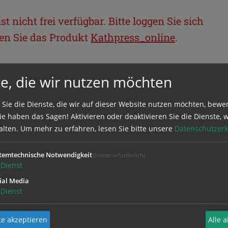
t nicht frei verfügbar. Bitte loggen Sie sich
llen Sie das Produkt
Kathpress_online
.
BEREICH
e, die wir nutzen möchten
ie sich mit Ihrem Benutzernamen und
 Sie die Dienste, die wir auf dieser Website nutzen möchten, bewe
e haben das Sagen! Aktivieren oder deaktivieren Sie die Dienste, w
alten.
Um mehr zu erfahren, lesen Sie bitte unsere
Datenschutzerk
temtechnische Notwendigkeit
(immer erforderlich)
Dienst
ial Media
Dienst
e akzeptieren
Alle 