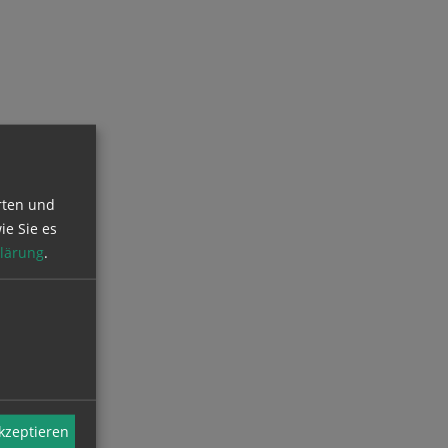
rten und
ie Sie es
lärung
.
akzeptieren