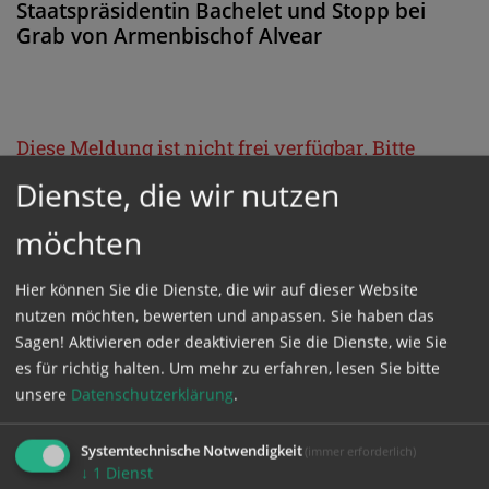
Staatspräsidentin Bachelet und Stopp bei
Grab von Armenbischof Alvear
Diese Meldung ist nicht frei verfügbar. Bitte
loggen Sie sich ein, oder bestellen Sie das
Dienste, die wir nutzen
Produkt
Kathpress_online
.
möchten
GESCHÜTZTER BEREICH
Hier können Sie die Dienste, die wir auf dieser Website
nutzen möchten, bewerten und anpassen. Sie haben das
Sagen! Aktivieren oder deaktivieren Sie die Dienste, wie Sie
Bitte melden Sie sich mit Ihrem Benutzernamen
es für richtig halten.
Um mehr zu erfahren, lesen Sie bitte
und Passwort an.
unsere
Datenschutzerklärung
.
Systemtechnische Notwendigkeit
(immer erforderlich)
Benutzername
↓
1
Dienst