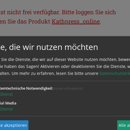
t nicht frei verfügbar. Bitte loggen Sie sich
llen Sie das Produkt
Kathpress_online
.
BEREICH
e, die wir nutzen möchten
ie sich mit Ihrem Benutzernamen und
 Sie die Dienste, die wir auf dieser Website nutzen möchten, bewe
e haben das Sagen! Aktivieren oder deaktivieren Sie die Dienste, w
alten.
Um mehr zu erfahren, lesen Sie bitte unsere
Datenschutzerk
temtechnische Notwendigkeit
(immer erforderlich)
Dienst
ial Media
Dienst
e akzeptieren
Alle 