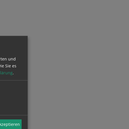
rten und
ie Sie es
lärung
.
akzeptieren