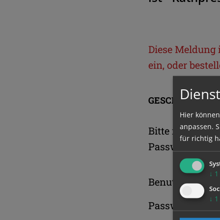
Diese Meldung is
ein, oder beste
Dienst
GESCHÜTZTER 
Hier können
anpassen. Si
Bitte melden S
für richtig h
Passwort an.
Sys
↓
1
Benutzername
Soc
↓
1
Passwort