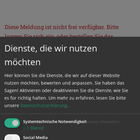
Diese Meldung ist nicht frei verfügbar. Bitte
loggen Sie sich ein, oder bestellen Sie das
Produkt
Kathpress_online
.
Dienste, die wir nutzen
möchten
GESCHÜTZTER BEREICH
Hier können Sie die Dienste, die wir auf dieser Website
nutzen möchten, bewerten und anpassen. Sie haben das
Bitte melden Sie sich mit Ihrem Benutzernamen
Sagen! Aktivieren oder deaktivieren Sie die Dienste, wie Sie
und Passwort an.
es für richtig halten.
Um mehr zu erfahren, lesen Sie bitte
unsere
Datenschutzerklärung
.
Benutzername
Systemtechnische Notwendigkeit
(immer erforderlich)
↓
1
Dienst
Social Media