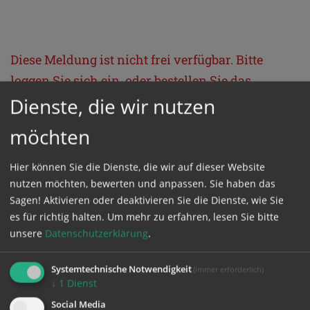
Diese Meldung ist nicht frei verfügbar. Bitte
loggen Sie sich ein, oder bestellen Sie das
Produkt
Kathpress_online
.
Dienste, die wir nutzen
möchten
GESCHÜTZTER BEREICH
Hier können Sie die Dienste, die wir auf dieser Website
nutzen möchten, bewerten und anpassen. Sie haben das
Bitte melden Sie sich mit Ihrem Benutzernamen
Sagen! Aktivieren oder deaktivieren Sie die Dienste, wie Sie
und Passwort an.
es für richtig halten.
Um mehr zu erfahren, lesen Sie bitte
unsere
Datenschutzerklärung
.
Benutzername
Systemtechnische Notwendigkeit
(immer erforderlich)
↓
1
Dienst
Social Media