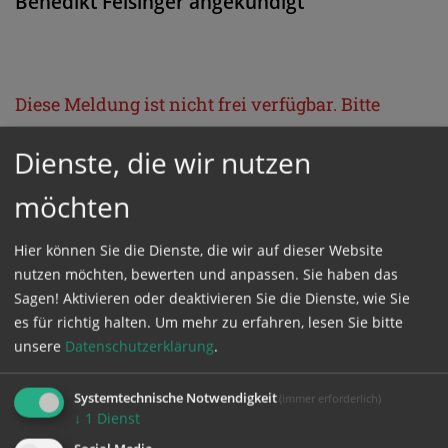
Benedikt Felsinger angekündigt
Diese Meldung ist nicht frei verfügbar. Bitte
loggen Sie sich ein, oder bestellen Sie das
Dienste, die wir nutzen
Produkt
Kathpress_online
.
möchten
GESCHÜTZTER BEREICH
Hier können Sie die Dienste, die wir auf dieser Website
nutzen möchten, bewerten und anpassen. Sie haben das
Bitte melden Sie sich mit Ihrem Benutzernamen
Sagen! Aktivieren oder deaktivieren Sie die Dienste, wie Sie
und Passwort an.
es für richtig halten.
Um mehr zu erfahren, lesen Sie bitte
unsere
Datenschutzerklärung
.
Benutzername
Systemtechnische Notwendigkeit
(immer erforderlich)
↓
1
Dienst