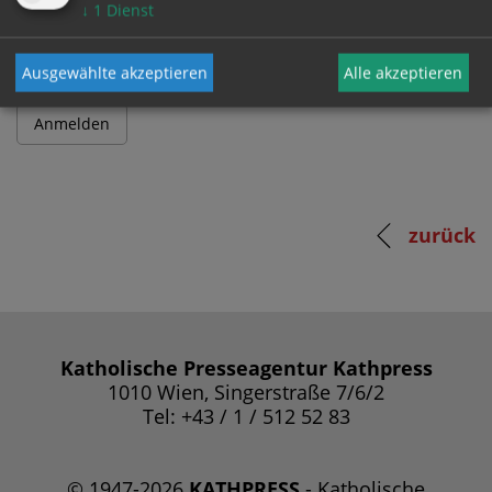
Passwort
↓
1
Dienst
Ausgewählte akzeptieren
Alle akzeptieren
zurück
Katholische Presseagentur Kathpress
1010 Wien, Singerstraße 7/6/2
Tel: +43 / 1 / 512 52 83
© 1947-2026
KATHPRESS
- Katholische