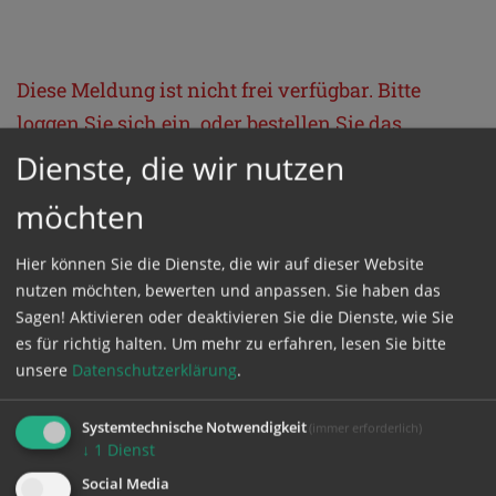
Diese Meldung ist nicht frei verfügbar. Bitte
loggen Sie sich ein, oder bestellen Sie das
Produkt
Kathpress_online
.
Dienste, die wir nutzen
möchten
GESCHÜTZTER BEREICH
Hier können Sie die Dienste, die wir auf dieser Website
nutzen möchten, bewerten und anpassen. Sie haben das
Bitte melden Sie sich mit Ihrem Benutzernamen
Sagen! Aktivieren oder deaktivieren Sie die Dienste, wie Sie
und Passwort an.
es für richtig halten.
Um mehr zu erfahren, lesen Sie bitte
unsere
Datenschutzerklärung
.
Benutzername
Systemtechnische Notwendigkeit
(immer erforderlich)
↓
1
Dienst
Social Media