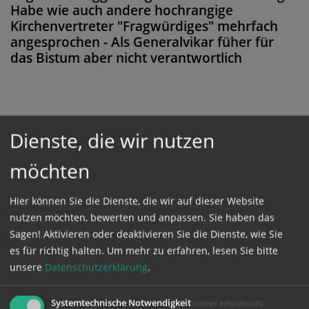
Habe wie auch andere hochrangige
Kirchenvertreter "Fragwürdiges" mehrfach
angesprochen - Als Generalvikar füher für
das Bistum aber nicht verantwortlich
Diese Meldung ist nicht frei verfügbar. Bitte
Dienste, die wir nutzen
loggen Sie sich ein, oder bestellen Sie das
möchten
Produkt
Kathpress_online
.
Hier können Sie die Dienste, die wir auf dieser Website
GESCHÜTZTER BEREICH
nutzen möchten, bewerten und anpassen. Sie haben das
Sagen! Aktivieren oder deaktivieren Sie die Dienste, wie Sie
es für richtig halten.
Um mehr zu erfahren, lesen Sie bitte
Bitte melden Sie sich mit Ihrem Benutzernamen
unsere
Datenschutzerklärung
.
und Passwort an.
Systemtechnische Notwendigkeit
(immer erforderlich)