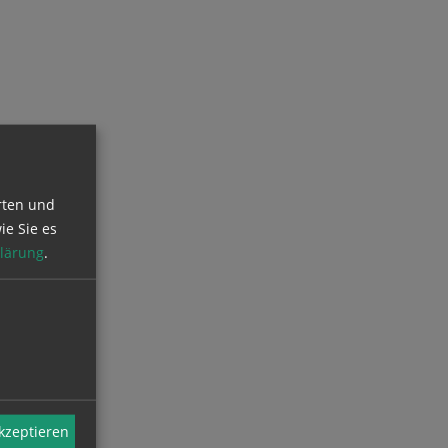
rten und
ie Sie es
lärung
.
akzeptieren