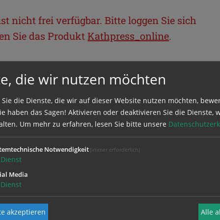
t nicht frei verfügbar. Bitte loggen Sie sich
llen Sie das Produkt
Kathpress_online
.
BEREICH
e, die wir nutzen möchten
ie sich mit Ihrem Benutzernamen und
 Sie die Dienste, die wir auf dieser Website nutzen möchten, bewe
e haben das Sagen! Aktivieren oder deaktivieren Sie die Dienste, w
alten.
Um mehr zu erfahren, lesen Sie bitte unsere
Datenschutzerk
temtechnische Notwendigkeit
(immer erforderlich)
Dienst
ial Media
Dienst
e akzeptieren
Alle 